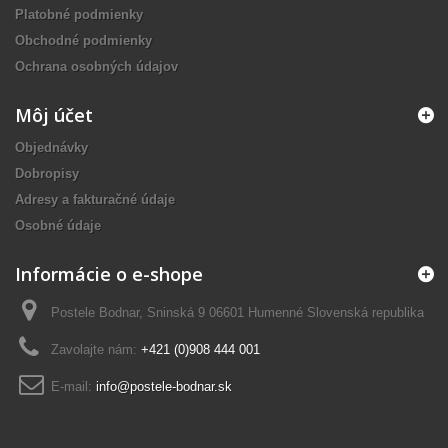
Platobné podmienky
Obchodné podmienky
Ochrana osobných údajov
Môj účet
Objednávky
Dobropisy
Adresy a fakturačné údaje
Osobné údaje
Informácie o e-shope
Postele Bodnar, Sninská 9 06601 Humenné Slovenská republika
Zavolajte nám:
+421 (0)908 444 001
E-mail:
info@postele-bodnar.sk