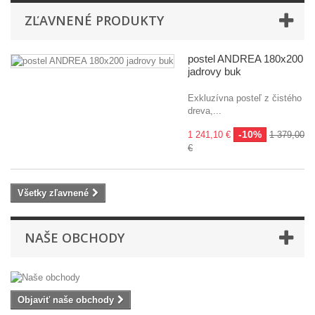
ZĽAVNENÉ PRODUKTY
postel ANDREA 180x200
jadrovy buk
Exkluzívna posteľ z čistého
dreva,...
-10%
1 241,10 €
1 379,00
€
Všetky zľavnené
NAŠE OBCHODY
Objaviť naše obchody