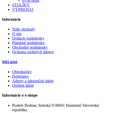
PUR-pena
STOLÍKY
VÝPREDAJ
Informácie
Naše obchody
O nás
Dodacie podmienky
Platobné podmienky
Obchodné podmienky
Ochrana osobných údajov
Môj účet
Objednávky
Dobropisy
Adresy a fakturačné údaje
Osobné údaje
Informácie o e-shope
Postele Bodnar, Sninská 9 06601 Humenné Slovenská
republika