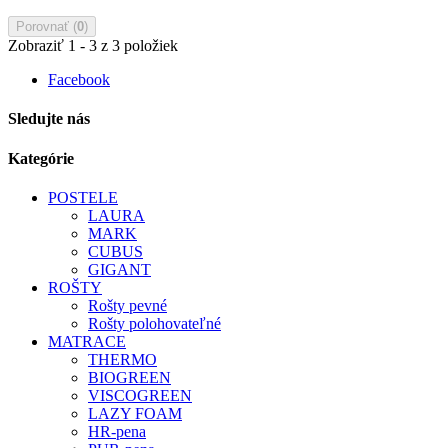
Porovnať (
0
)
Zobraziť 1 - 3 z 3 položiek
Facebook
Sledujte nás
Kategórie
POSTELE
LAURA
MARK
CUBUS
GIGANT
ROŠTY
Rošty pevné
Rošty polohovateľné
MATRACE
THERMO
BIOGREEN
VISCOGREEN
LAZY FOAM
HR-pena