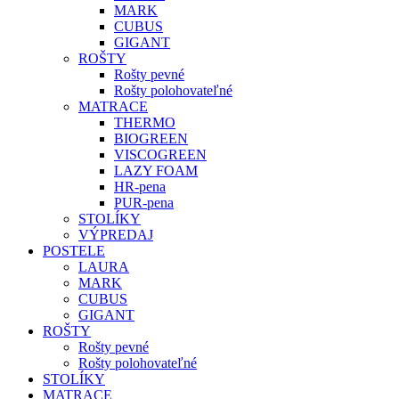
MARK
CUBUS
GIGANT
ROŠTY
Rošty pevné
Rošty polohovateľné
MATRACE
THERMO
BIOGREEN
VISCOGREEN
LAZY FOAM
HR-pena
PUR-pena
STOLÍKY
VÝPREDAJ
POSTELE
LAURA
MARK
CUBUS
GIGANT
ROŠTY
Rošty pevné
Rošty polohovateľné
STOLÍKY
MATRACE