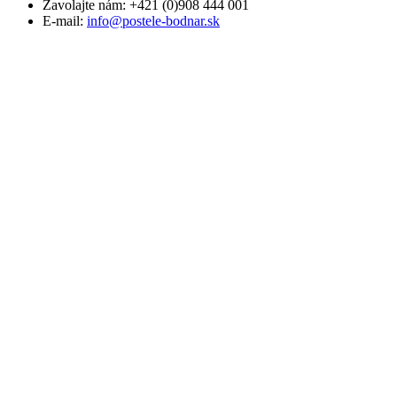
Zavolajte nám:
+421 (0)908 444 001
E-mail:
info@postele-bodnar.sk