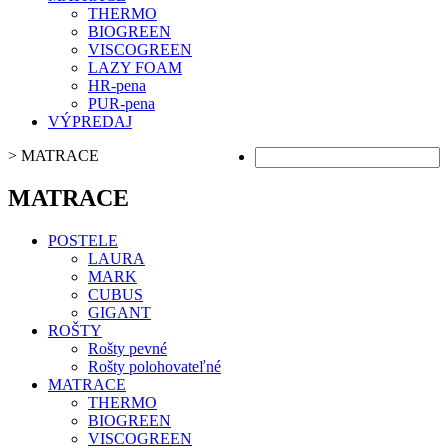
THERMO
BIOGREEN
VISCOGREEN
LAZY FOAM
HR-pena
PUR-pena
VÝPREDAJ
>
MATRACE
MATRACE
POSTELE
LAURA
MARK
CUBUS
GIGANT
ROŠTY
Rošty pevné
Rošty polohovateľné
MATRACE
THERMO
BIOGREEN
VISCOGREEN